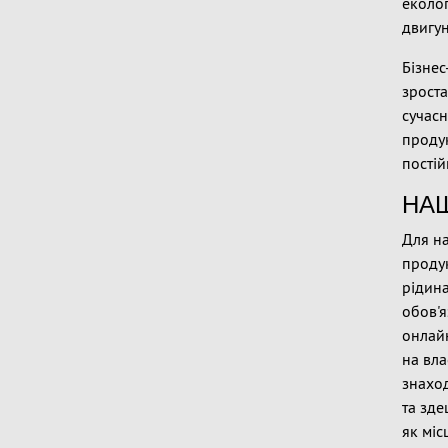
еколог
двигун
Бізнес
зроста
сучасн
продук
постій
НАШ
Для на
продук
рідина
обов'
онлайн
на вла
знахо
та зде
як міс