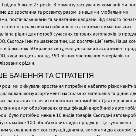
 і рідин більше 25 років. З моменту заснування компанії ми по
емо до зростання та розвитку разом із нашими глобальними
ами, постачальниками та видатними кадрами. Від самого почат
и стати постачальником найширшого асортименту мастильних
алів та рідин для потреб сучасних світових автопарків із прод
ОО. Сьогодні ми пишаємося тим, що досягли цієї мети. Наша ко
 в більш ніж 50 країнах світу, має унікальний асортимент прод
ОО, куди входить понад 350 різних мастильних матеріалів та
лізованих рідин.
Е БАЧЕННЯ ТА СТРАТЕГІЯ
 році ми очікували зростання потреби в набагато різноманітн
ціалізованішому асортименті мастильних матеріалів та рідин дл
их, вантажних та великотонажних автомобілів. Для порівняння
лення вимог обов'язкових специфікацій виробників автомобіл
оці було потрібно менше 10 видів товарів. Сьогодні автовиро
ують майже 100 обов'язкових видів продукції. Це зумовлено
ним ускладненням конструкції двигуна, вимогами до економії ен