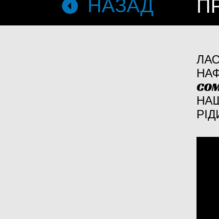
НАЗАД
П
ЛАС
НАФ
COM
НАШ
РІД