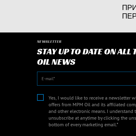
ПРИ
ПЕР
NEWSLETTER
STAY UP TO DATE ON ALL
OIL NEWS
E-mail
Yes, I would like to receive a newsletter 
offers from MPM Oil and its affiliated com
and other electronic means. I understand 
unsubscribe at anytime by clicking the uns
bottom of every marketing email.*