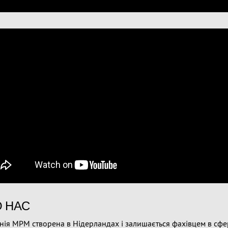
 НАС
ія MPM створена в Нідерландах і залишається фахівцем в сфе