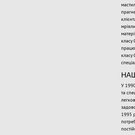
мастил
прагн
клієнт
мріял
матері
класу 
працює
класу 
спеціа
НАШ
У 1990
та спе
легков
задово
1995 р
потреб
постій