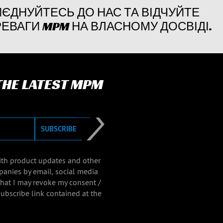
ЄДНУЙТЕСЬ ДО НАС ТА ВІДЧУЙТЕ
ЕВАГИ MPM НА ВЛАСНОМУ ДОСВІДІ.
 THE LATEST MPM
SUBSCRIBE
with product updates and other
panies by email, social media
that I may revoke my consent /
ubscribe link contained at the