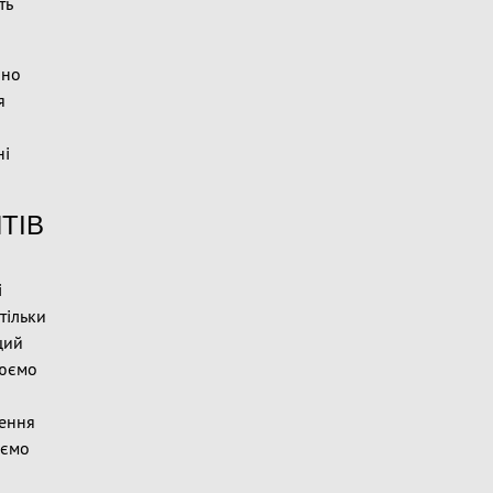
ть
йно
я
ні
ТІВ
і
тільки
щий
цюємо
щення
іємо