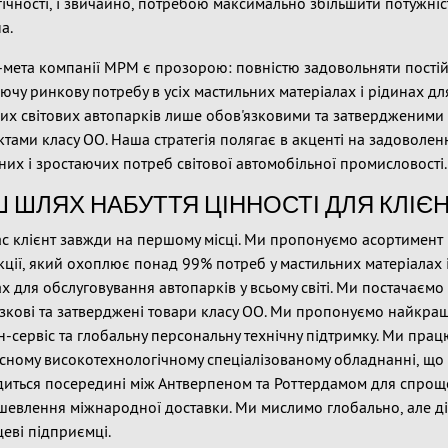
ічності, і звичайно, потребою максимально збільшити потужніс
а.
-мета компанії MPM є прозорою: повністю задовольняти пості
ючу ринкову потребу в усіх мастильних матеріалах і рідинах дл
их світових автопарків лише обов'язковими та затвердженими
тами класу ОО. Наша стратегія полягає в акценті на задоволен
них і зростаючих потреб світової автомобільної промисловості.
 ШЛЯХ НАБУТТЯ ЦІННОСТІ ДЛЯ КЛІЄН
с клієнт завжди на першому місці. Ми пропонуємо асортимент
ції, який охоплює понад 99% потреб у мастильних матеріалах 
х для обслуговування автопарків у всьому світі. Ми постачаємо 
язкові та затверджені товари класу ОО. Ми пропонуємо найкра
-сервіс та глобальну персональну технічну підтримку. Ми пра
сному високотехнологічному спеціалізованому обладнанні, що
диться посередині між Антверпеном та Роттердамом для спро
шевлення міжнародної доставки. Ми мислимо глобально, але д
цеві підприємці.