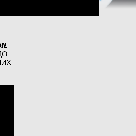
IL
ДО
НИХ