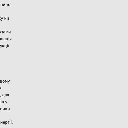
стійно
ку ми
уктами
мпанія
укції
ішому
я
, для
ів у
бники
ергії,