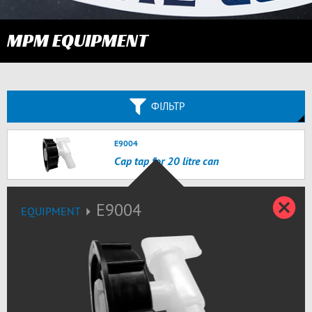
MPM EQUIPMENT
ФІЛЬТР
E9004
Cap tap for 20 litre can
З
E9004
EQUIPMENT