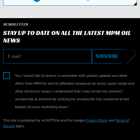
NEWSLETTER
STAY UP TO DATE ON ALL THE LATEST MPM OIL
NEWS
E-mail
SUBSCRIBE
Yes, I would like to receive a newsletter with product updates and other
offers from MPM Oil and its affiliated companies by email, social media and
other electronic means. I understand that I may revoke my consent /
unsubscribe at anytime by clicking the unsubscribe link contained at the
bottom of every marketing email.*
This site is protected by reCAPTCHA and the Google
Privacy Policy
and
Terms of
Service
apply.