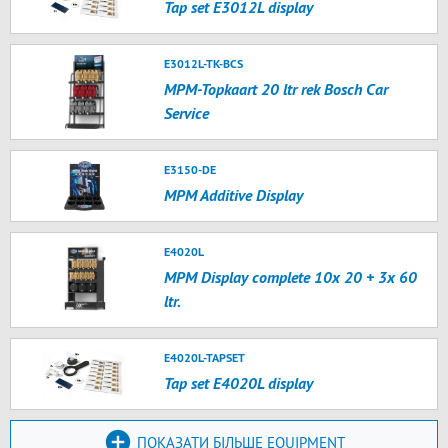
Tap set E3012L display
E3012L-TK-BCS
MPM-Topkaart 20 ltr rek Bosch Car
Service
E3150-DE
MPM Additive Display
E4020L
MPM Display complete 10x 20 + 3x 60
ltr.
E4020L-TAPSET
Tap set E4020L display
ПОКАЗАТИ БІЛЬШЕ EQUIPMENT