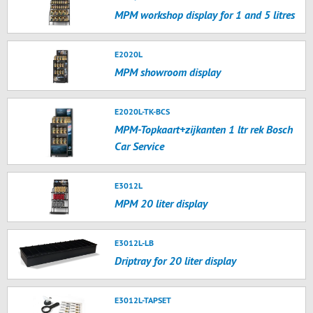
MPM workshop display for 1 and 5 litres
E2020L
MPM showroom display
E2020L-TK-BCS
MPM-Topkaart+zijkanten 1 ltr rek Bosch
Car Service
E3012L
MPM 20 liter display
E3012L-LB
Driptray for 20 liter display
E3012L-TAPSET